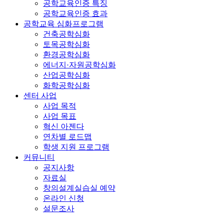
공학교육인증 특징
공학교육인증 효과
공학교육 심화프로그램
건축공학심화
토목공학심화
환경공학심화
에너지·자원공학심화
산업공학심화
화학공학심화
센터 사업
사업 목적
사업 목표
혁신 아젠다
연차별 로드맵
학생 지원 프로그램
커뮤니티
공지사항
자료실
창의설계실습실 예약
온라인 신청
설문조사